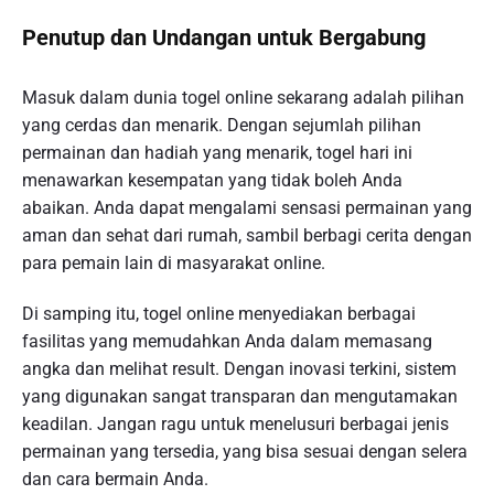
Penutup dan Undangan untuk Bergabung
Masuk dalam dunia togel online sekarang adalah pilihan
yang cerdas dan menarik. Dengan sejumlah pilihan
permainan dan hadiah yang menarik, togel hari ini
menawarkan kesempatan yang tidak boleh Anda
abaikan. Anda dapat mengalami sensasi permainan yang
aman dan sehat dari rumah, sambil berbagi cerita dengan
para pemain lain di masyarakat online.
Di samping itu, togel online menyediakan berbagai
fasilitas yang memudahkan Anda dalam memasang
angka dan melihat result. Dengan inovasi terkini, sistem
yang digunakan sangat transparan dan mengutamakan
keadilan. Jangan ragu untuk menelusuri berbagai jenis
permainan yang tersedia, yang bisa sesuai dengan selera
dan cara bermain Anda.