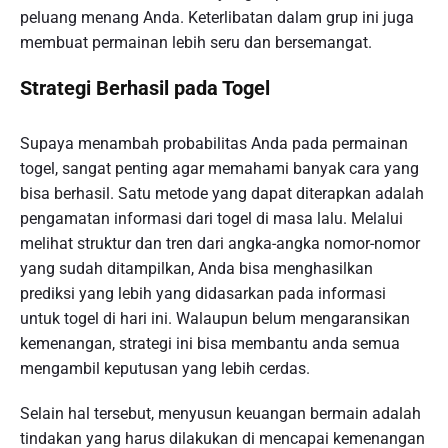
peluang menang Anda. Keterlibatan dalam grup ini juga
membuat permainan lebih seru dan bersemangat.
Strategi Berhasil pada Togel
Supaya menambah probabilitas Anda pada permainan
togel, sangat penting agar memahami banyak cara yang
bisa berhasil. Satu metode yang dapat diterapkan adalah
pengamatan informasi dari togel di masa lalu. Melalui
melihat struktur dan tren dari angka-angka nomor-nomor
yang sudah ditampilkan, Anda bisa menghasilkan
prediksi yang lebih yang didasarkan pada informasi
untuk togel di hari ini. Walaupun belum mengaransikan
kemenangan, strategi ini bisa membantu anda semua
mengambil keputusan yang lebih cerdas.
Selain hal tersebut, menyusun keuangan bermain adalah
tindakan yang harus dilakukan di mencapai kemenangan