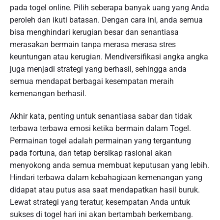
pada togel online. Pilih seberapa banyak uang yang Anda
peroleh dan ikuti batasan. Dengan cara ini, anda semua
bisa menghindari kerugian besar dan senantiasa
merasakan bermain tanpa merasa merasa stres
keuntungan atau kerugian. Mendiversifikasi angka angka
juga menjadi strategi yang berhasil, sehingga anda
semua mendapat berbagai kesempatan meraih
kemenangan berhasil.
Akhir kata, penting untuk senantiasa sabar dan tidak
terbawa terbawa emosi ketika bermain dalam Togel.
Permainan togel adalah permainan yang tergantung
pada fortuna, dan tetap bersikap rasional akan
menyokong anda semua membuat keputusan yang lebih.
Hindari terbawa dalam kebahagiaan kemenangan yang
didapat atau putus asa saat mendapatkan hasil buruk.
Lewat strategi yang teratur, kesempatan Anda untuk
sukses di togel hari ini akan bertambah berkembang.