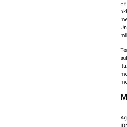
Se
ak
me
Un
mil
Te
su
it
me
me
M
Ag
ID