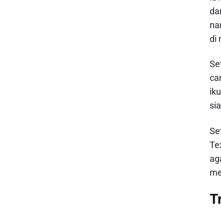
da
na
di
Se
ca
ik
si
Se
Te
ag
me
T