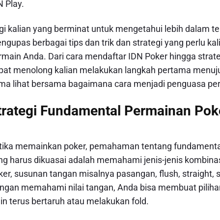
N Play.
gi kalian yang berminat untuk mengetahui lebih dalam ten
ngupas berbagai tips dan trik dan strategi yang perlu
rmain Anda. Dari cara mendaftar IDN Poker hingga strate
pat menolong kalian melakukan langkah pertama menuju
ma lihat bersama bagaimana cara menjadi penguasa perm
trategi Fundamental Permainan Pok
tika memainkan poker, pemahaman tentang fundamentals
ng harus dikuasai adalah memahami jenis-jenis kombinasi
ker, susunan tangan misalnya pasangan, flush, straight, 
ngan memahami nilai tangan, Anda bisa membuat piliha
gin terus bertaruh atau melakukan fold.