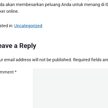
da akan membesarkan peluang Anda untuk menang di ID
ker online.
sted in:
Uncategorized
eave a Reply
ur email address will not be published.
Required fields a
omment
*