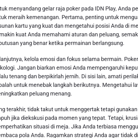
tuk menyandang gelar raja poker pada IDN Play, Anda pe
tuk meraih kemenangan. Pertama, penting untuk mengu
sunan kartu yang kuat dan mengetahui posisi Anda di meja
makin kuat Anda memahami aturan dan peluang, semaki
putusan yang benar ketika permainan berlangsung.
lanjutnya, kelola emosi dan fokus selama bermain. Poke
ikologi. Jangan biarkan emosi Anda mempengaruhi kepu
alu tenang dan berpikirlah jernih. Di sisi lain, amati per
balah untuk menebak langkah berikutnya. Mengetahui la
ningkatkan peluang menang.
ng terakhir, tidak takut untuk menggertak tetapi gunakan t
puh jika diekskusi pada momen yang tepat. Tetapi, krus
mperhatikan situasi di meja. Jika Anda terbiasa mengg
mbaca pola Anda. Ragamkan strategi Anda agar tidak di