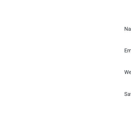
N
Em
We
Sa