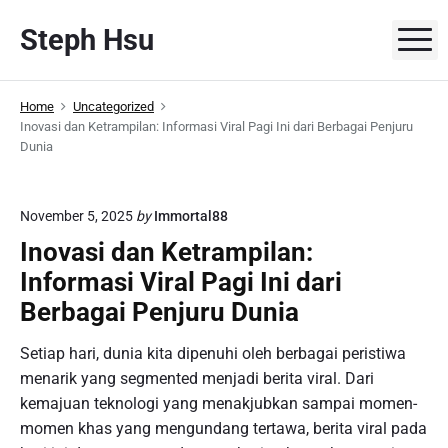
S
Steph Hsu
k
M
i
p
Home
Uncategorized
t
Inovasi dan Ketrampilan: Informasi Viral Pagi Ini dari Berbagai Penjuru
o
Dunia
c
o
n
November 5, 2025
by
Immortal88
t
Inovasi dan Ketrampilan:
e
Informasi Viral Pagi Ini dari
n
Berbagai Penjuru Dunia
t
Setiap hari, dunia kita dipenuhi oleh berbagai peristiwa
menarik yang segmented menjadi berita viral. Dari
kemajuan teknologi yang menakjubkan sampai momen-
momen khas yang mengundang tertawa, berita viral pada