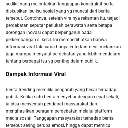
sedikit yang melontarkan tanggapan konstruktif serta
diskusikan isu-isu sosial yang yg muncul dari berita
tersebut. Contohnya, setelah viralnya rekaman itu, terjadi
perdebatan seputar perlukah perawatan serta betapa
dorongan inovasi dapat berpengaruh pada
perkembangan si kecil. Ini memperlihatkan bahwa
informasi viral tak cuma hanya entertainment, melainkan
juga mampu menyulut perdebatan yang lebih mendalam
tentang berbagai isu yg penting dalam publik.
Dampak Informasi Viral
Berita trending memiliki pengaruh yang besar terhadap
publik. Ketika satu berita menyebar dengan cepat sekali,
ia bisa menyentuh pendapat masyarakat dan
menghasilkan beragam perdebatan melalui platform
media sosial. Tanggapan masyarakat terhadap berita
tersebut sering berupa emosi, hingga dapat memicu